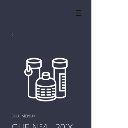
SKU: MENU1
CUE N°4 - 30´X